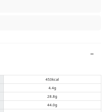
453kcal
4.4g
28.8g
44.0g