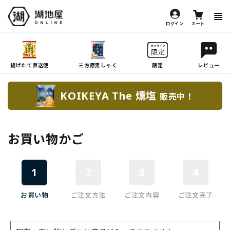
ログイン
カート
揚げたて直送便
三方原男しゃく
限定
レビュー
KOIKEYA The 燻塩
販売中！
お買い物かご
1
2
3
4
お買い物
ご注文方法
ご注文内容
ご注文完了