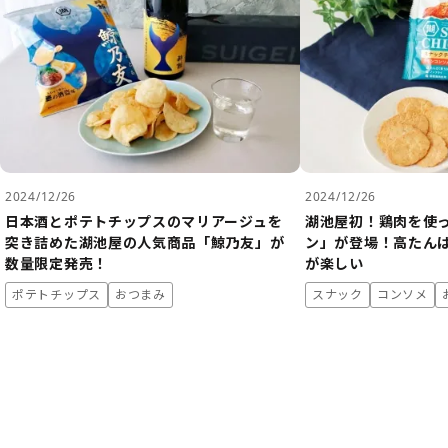
2024/12/26
2024/12/26
日本酒とポテトチップスのマリアージュを
湖池屋初！鶏肉を使
突き詰めた湖池屋の人気商品「鯨乃友」が
ン」が登場！高たん
数量限定発売！
が楽しい
ポテトチップス
おつまみ
スナック
コンソメ