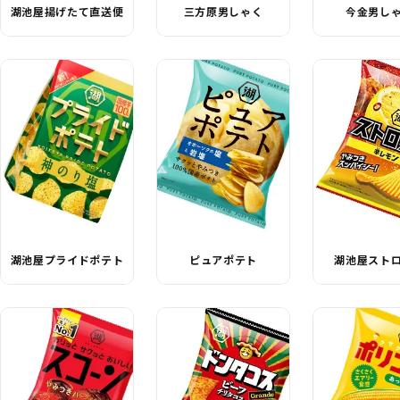
湖池屋揚げたて直送便
三方原男しゃく
今金男し
湖池屋プライドポテト
ピュアポテト
湖池屋スト