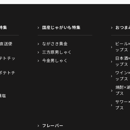
特集
国産じゃがいも特集
おつま
て直送便
ながさき黄金
ビール
ップス
三方原男しゃく
テトチッ
日本酒
今金男しゃく
ップス
ポテトチ
ワイン
ップス
焼酎×
プス
 燻塩
サワー
プス
フレーバー