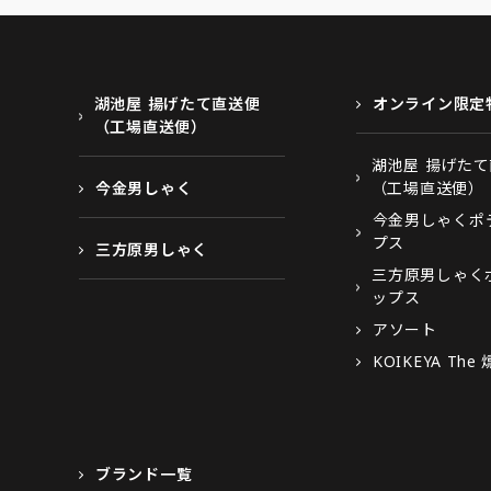
湖池屋 揚げたて直送便
オンライン限定
（工場直送便）
湖池屋 揚げた
今金男しゃく
（工場直送便）
今金男しゃくポ
プス
三方原男しゃく
三方原男しゃく
ップス
アソート
KOIKEYA The
ブランド一覧