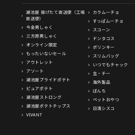
湖池屋 揚げたて直送便（工場
カラムーチョ
直送便）
すっぱムーチョ
今金男しゃく
スコーン
三方原男しゃく
ドンタコス
オンライン限定
ポリンキー
もったいないセール
スリムバッグ
アウトレット
いつでもチャック
アソート
生・チー
湖池屋プライドポテト
海外製品
ピュアポテト
ぼんち
湖池屋ストロング
ペットおやつ
湖池屋ポテトチップス
日清シスコ
VIVANT