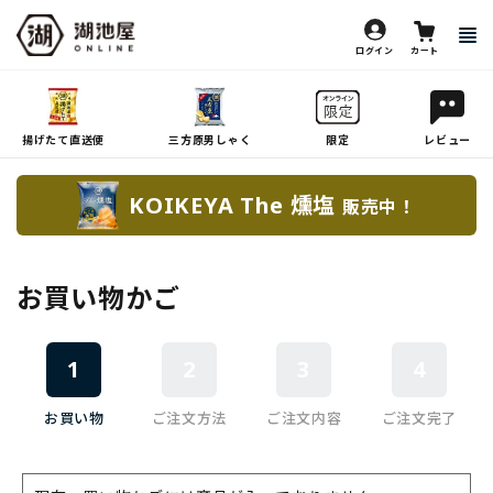
ログイン
カート
揚げたて直送便
三方原男しゃく
限定
レビュー
KOIKEYA The 燻塩
販売中！
お買い物かご
1
2
3
4
お買い物
ご注文方法
ご注文内容
ご注文完了