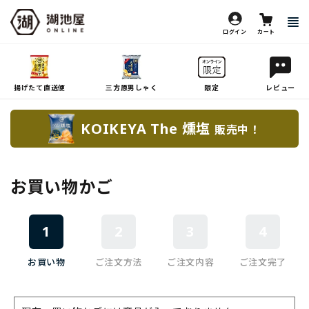
ログイン
カート
揚げたて直送便
三方原男しゃく
限定
レビュー
KOIKEYA The 燻塩
販売中！
お買い物かご
1
2
3
4
お買い物
ご注文方法
ご注文内容
ご注文完了